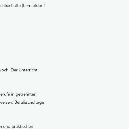
htsinhalte (Lernfelder 1
woch. Der Unterricht
erufe in getrennten
fweisen. Berufsschultage
en und praktischen