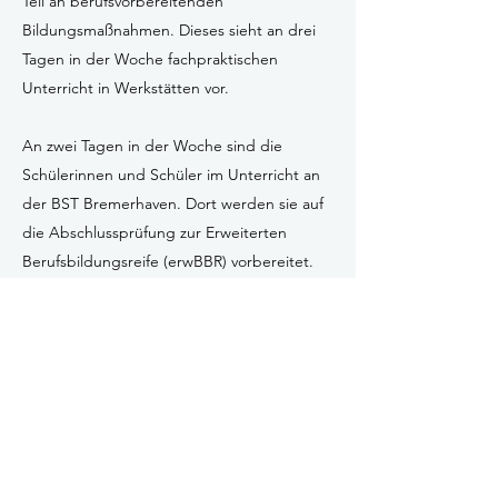
Teil an berufsvorbereitenden
Bildungsmaßnahmen. Dieses sieht an drei
Tagen in der Woche fachpraktischen
Unterricht in Werkstätten vor.
An zwei Tagen in der Woche sind die
Schülerinnen und Schüler im Unterricht an
der BST Bremerhaven. Dort werden sie auf
die Abschlussprüfung zur Erweiterten
Berufsbildungsreife (erwBBR) vorbereitet.
Somit werden die Schülerinnen und Schüler
theoretisch und praktisch auf eine
Ausbildung vorbereitet.
Über eine Teilnahme an diesem Programm
entscheiden die Arbeitsagenturen
individuell, sie fördern die Maßnahme mit
Berufsausbildungsbeihilfe und